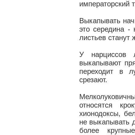
императорский 
Выкапывать начи
это середина -
листьев станут
У нарциссов 
выкапывают пря
переходит в л
срезают.
Мелколуковичн
относятся кро
хионодоксы, бе
не выкапывать д
более крупны