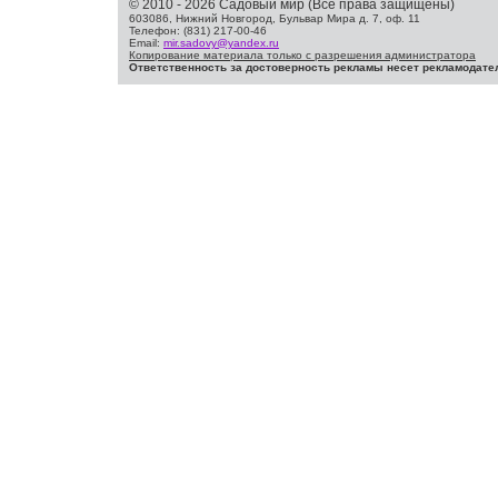
© 2010 - 2026 Садовый мир (Все права защищены)
603086, Нижний Новгород, Бульвар Мира д. 7, оф. 11
Телефон: (831) 217-00-46
Email:
mir.sadovy@yandex.ru
Копирование материала только с разрешения администратора
Ответственность за достоверность рекламы несет рекламодате