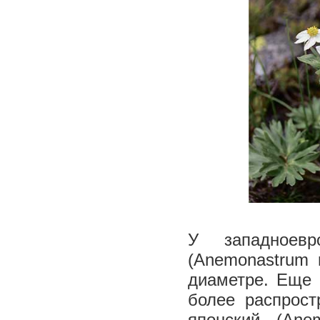
У западноевр
(Anemonastrum n
диаметре. Еще 
более распрост
японский (Anem