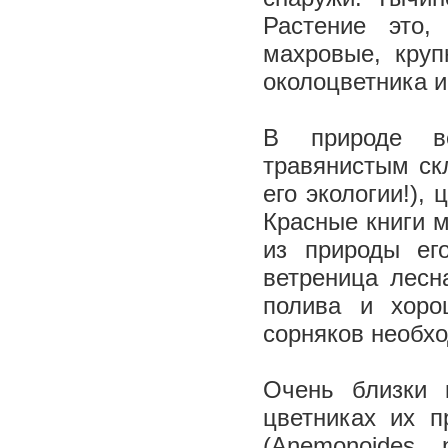
Растение это,
махровые, кру
околоцветника и
В природе ве
травянистым ск
его экологии!),
Красные книги м
из природы ег
ветреница лесн
полива и хоро
сорняков необх
Очень близки 
цветниках их п
(Anemonoides 