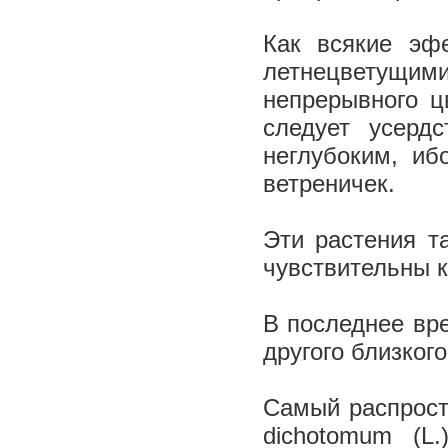
Как всякие эф
летнецветущим
непрерывного ц
следует усерд
неглубоким, и
ветреничек.
Эти растения т
чувствительны 
В последнее вр
другого близког
Самый распрост
dichotomum (L