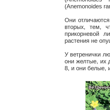
(Anemonoides ran
Они отличаются
вторых, тем, 
прикорневой л
растения не оп
У ветренички лю
они желтые, их 
8, и они белые,