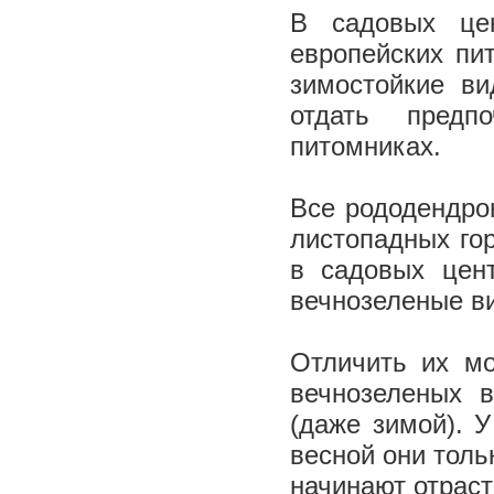
В садовых це
европейских пи
зимостойкие в
отдать предп
питомниках.
Все рододендро
листопадных го
в садовых цен
вечнозеленые в
Отличить их м
вечнозеленых 
(даже зимой). 
весной они толь
начинают отраст