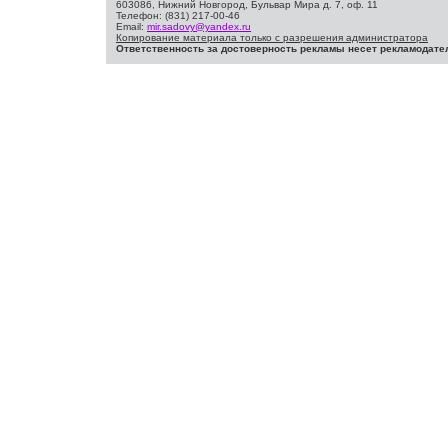
603086, Нижний Новгород, Бульвар Мира д. 7, оф. 11
Телефон: (831) 217-00-46
Email:
mir.sadovy@yandex.ru
Копирование материала только с разрешения администратора
Ответственность за достоверность рекламы несет рекламодате