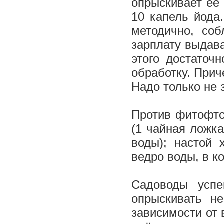
опрыскивает её 
10 капель йода
методично, соб
зарплату выдава
этого достаточ
обработку. Прич
Надо только не 
Против фитофто
(1 чайная ложка
воды); настой 
ведро воды, в к
Садоводы усп
опрыскивать н
зависимости от 