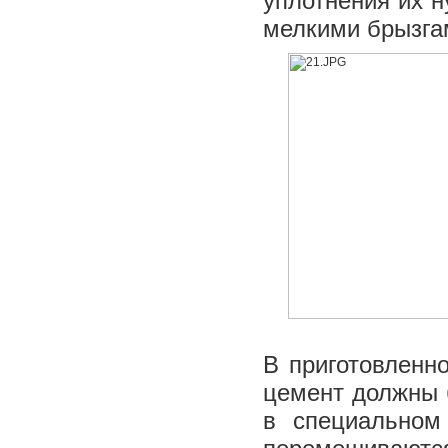
уплотнения их н
мелкими брызга
В приготовленн
цемент должны б
в специальном