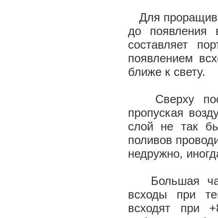
Для проращиван
до появления 
составляет пор
появлением всх
ближе к свету.
Сверху посев
пропуская возд
слой не так б
поливов проводи
недружно, иногд
Большая част
всходы при те
всходят при +8