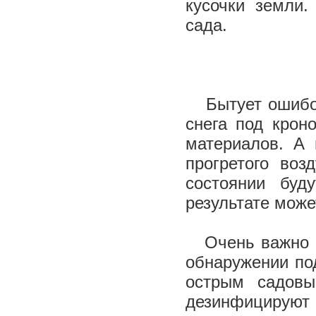
кусочки земли.
сада.
Бытует ошибоч
снега под крон
материалов. А 
прогретого воз
состоянии буд
результате може
Очень важно 
обнаружении по
острым садовы
дезинфицируют