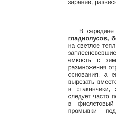
заранее, развес
В середине м
гладиолусов, б
на светлое тепл
заплесневевшие
емкость с зе
размножения отр
основания, а 
вырезать вмест
в стаканчики,
следует часто 
в фиолетовый
промывки по