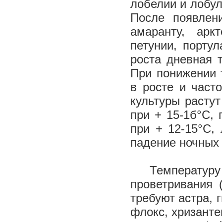
лобелии и лобул
После появлен
амаранту, аркт
петунии, порту
роста дневная 
При понижении 
в росте и част
культуры растут
при + 15-1б°С, 
при + 12-15°С,
падение ночных 
Температуру 
проветривания 
требуют астра, 
флокс, хризанте