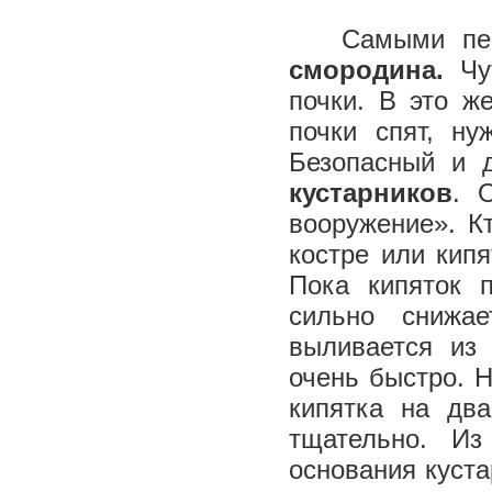
Самыми перв
смородина.
Чу
почки. В это ж
почки спят, ну
Безопасный и 
кустарников
. 
вооружение». Кт
костре или кип
Пока кипяток 
сильно снижа
выливается из
очень быстро. 
кипятка на дв
тщательно. И
основания куста