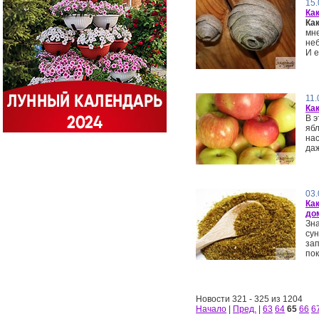
15.
Как
Ка
мне
не
И е
11.
Ка
В 
ябл
на
даж
03.
Ка
до
Зн
сун
зап
пок
Новости 321 - 325 из 1204
Начало
|
Пред.
|
63
64
65
66
6