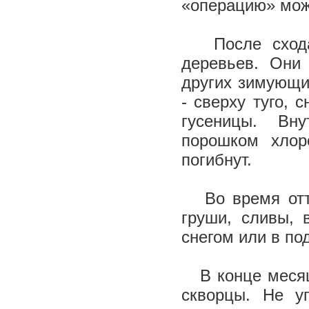
«операцию» можн
После схода
деревьев. Они
других зимующи
- сверху туго, 
гусеницы. Вн
порошком хлор
погибнут.
Во время отте
груши, сливы, 
снегом или в под
В конце месяца
скворцы. Не у