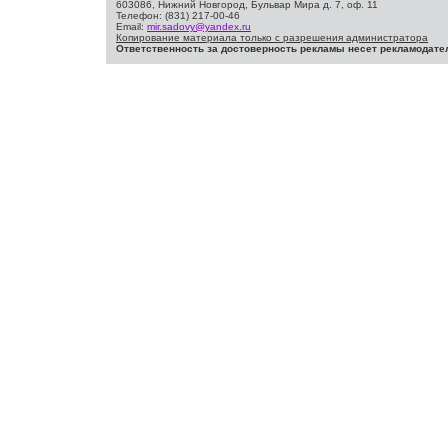
603086, Нижний Новгород, Бульвар Мира д. 7, оф. 11
Телефон: (831) 217-00-46
Email:
mir.sadovy@yandex.ru
Копирование материала только с разрешения администратора
Ответственность за достоверность рекламы несет рекламодате