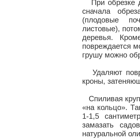
При обрезке 
сначала обрез
(плодовые по
листовые), пото
деревья. Кром
повреждается мо
грушу можно обр
Удаляют повре
кроны, затеняющ
Спиливая круп
«на кольцо». Т
1-1,5 сантиме
замазать садо
натуральной ол