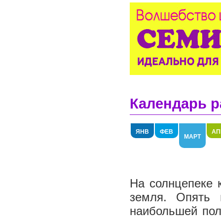
Календарь р
ЯНВ
ФЕВ
АП
МАРТ
На солнцепеке к
земля. Опять 
наибольшей пол