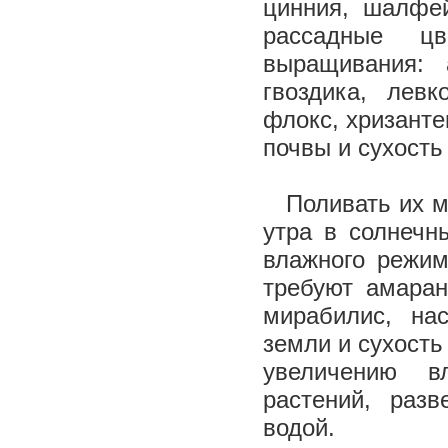
цинния, шалфе
рассадные цв
выращивания: а
гвоздика, левк
флокс, хризанте
почвы и сухость
Поливать их мо
утра в солнечн
влажного режим
требуют амаран
мирабилис, на
земли и сухость
увеличению в
растений, раз
водой.