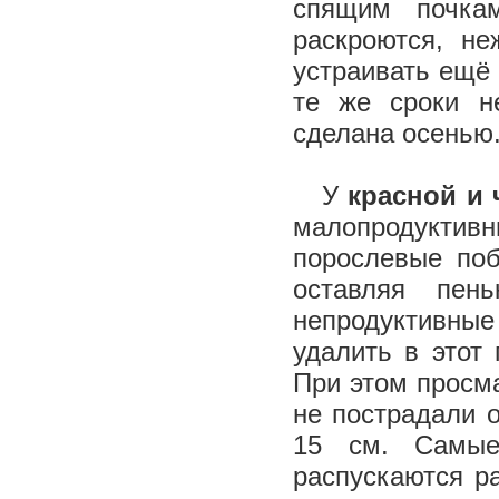
спящим почка
раскроются, н
устраивать ещё 
те же сроки н
сделана осень
У
красной и
малопродуктивн
порослевые поб
оставляя пе
непродуктивные
удалить в этот
При этом просм
не пострадали о
15 см. Самые
распускаются р