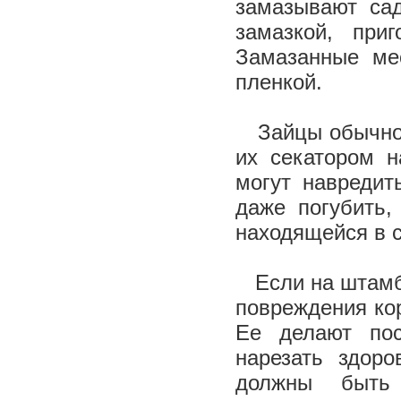
замазывают са
замазкой, при
Замазанные ме
пленкой.
Зайцы обычно о
их секатором н
могут навредит
даже погубить,
находящейся в с
Если на штамбе
повреждения ко
Ее делают пос
нарезать здоро
должны быть 