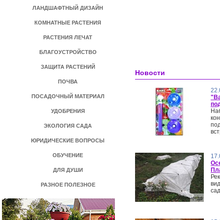
ЛАНДШАФТНЫЙ ДИЗАЙН
КОМНАТНЫЕ РАСТЕНИЯ
РАСТЕНИЯ ЛЕЧАТ
БЛАГОУСТРОЙСТВО
ЗАЩИТА РАСТЕНИЙ
Новости
ПОЧВА
22.
ПОСАДОЧНЫЙ МАТЕРИАЛ
"Ва
по
На
УДОБРЕНИЯ
ко
по
ЭКОЛОГИЯ САДА
вст
ЮРИДИЧЕСКИЕ ВОПРОСЫ
ОБУЧЕНИЕ
17.
Ос
Пл
ДЛЯ ДУШИ
Ре
ви
РАЗНОЕ ПОЛЕЗНОЕ
сад