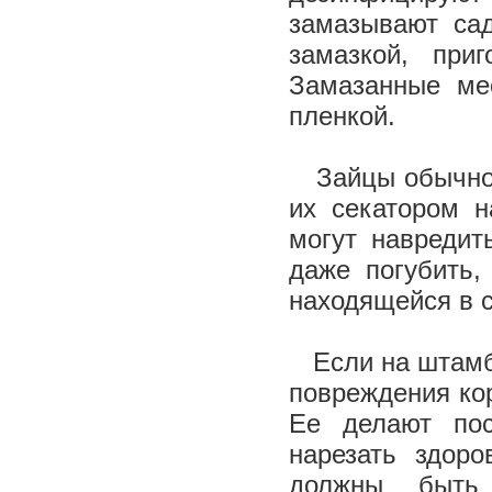
замазывают са
замазкой, при
Замазанные ме
пленкой.
Зайцы обычно о
их секатором н
могут навредит
даже погубить,
находящейся в с
Если на штамбе
повреждения ко
Ее делают пос
нарезать здоро
должны быть 