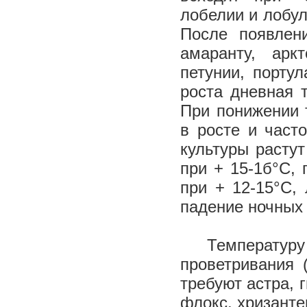
лобелии и лобул
После появлен
амаранту, аркт
петунии, порту
роста дневная 
При понижении 
в росте и част
культуры растут
при + 15-1б°С, 
при + 12-15°С,
падение ночных 
Температуру 
проветривания 
требуют астра, 
флокс, хризанте