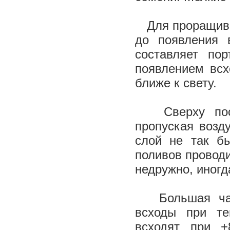
Для проращиван
до появления 
составляет пор
появлением всх
ближе к свету.
Сверху посев
пропуская возд
слой не так б
поливов проводи
недружно, иногд
Большая част
всходы при те
всходят при +8