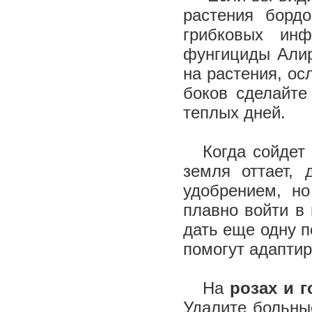
растения борд
грибковых инф
фунгициды Алир
на растения, ос
боков сделайте
теплых дней.
Когда сойдет 
земля оттает,
удобрением, н
плавно войти в
дать еще одну 
помогут адаптир
На
розах и г
Удалите больны