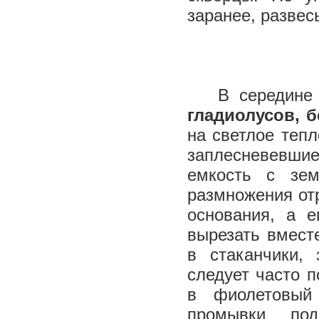
заранее, развес
В середине м
гладиолусов, б
на светлое тепл
заплесневевшие
емкость с зе
размножения отр
основания, а 
вырезать вмест
в стаканчики,
следует часто 
в фиолетовый
промывки по