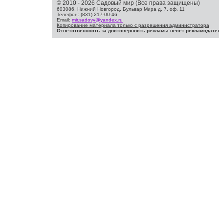
© 2010 - 2026 Садовый мир (Все права защищены)
603086, Нижний Новгород, Бульвар Мира д. 7, оф. 11
Телефон: (831) 217-00-46
Email:
mir.sadovy@yandex.ru
Копирование материала только с разрешения администратора
Ответственность за достоверность рекламы несет рекламодате