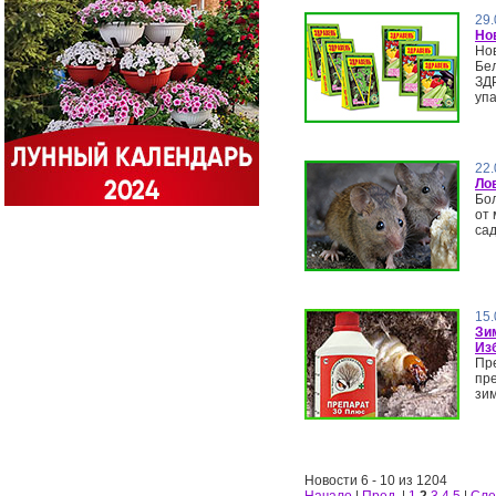
29.
Но
Нов
Бе
ЗДР
упа
22.
Ло
Бол
от
са
15.
Зи
Из
Пр
пре
зи
Новости 6 - 10 из 1204