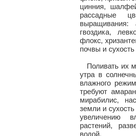
цинния, шалфе
рассадные цв
выращивания: а
гвоздика, левк
флокс, хризанте
почвы и сухость
Поливать их мо
утра в солнечн
влажного режим
требуют амаран
мирабилис, на
земли и сухость
увеличению в
растений, раз
водой.