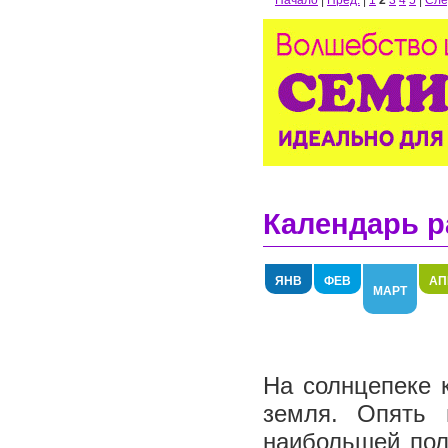
Начало
|
Пред.
|
1
2
3
4
5
|
Сле
Календарь р
ЯНВ
ФЕВ
АП
МАРТ
На солнцепеке к
земля. Опять 
наибольшей пол