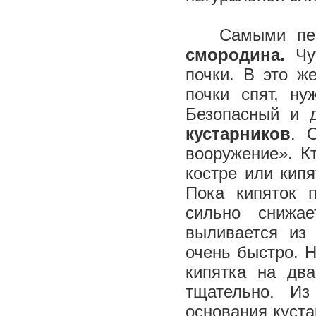
Самыми перв
смородина.
Чу
почки. В это ж
почки спят, ну
Безопасный и 
кустарников
. 
вооружение». Кт
костре или кип
Пока кипяток 
сильно снижа
выливается из
очень быстро. 
кипятка на дв
тщательно. И
основания куста