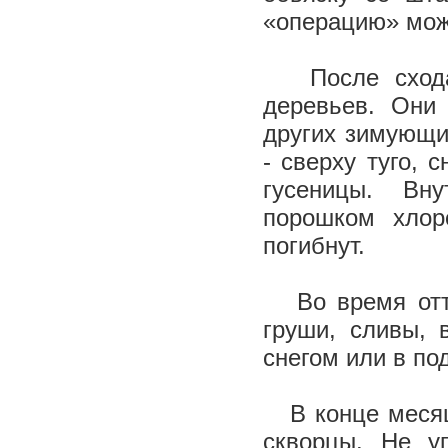
«операцию» можн
После схода
деревьев. Они
других зимующи
- сверху туго, 
гусеницы. Вн
порошком хлор
погибнут.
Во время отте
груши, сливы, 
снегом или в под
В конце месяца
скворцы. Не у