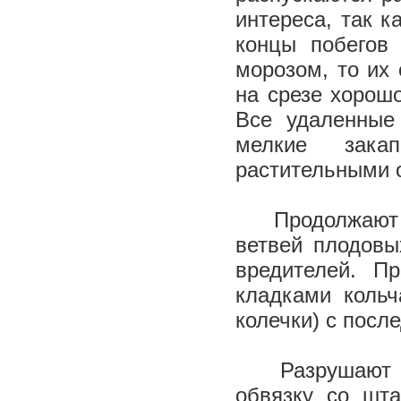
интереса, так 
концы побегов
морозом, то их 
на срезе хорош
Все удаленные
мелкие зака
растительными 
Продолжают 
ветвей плодовы
вредителей. П
кладками кольч
колечки) с
Разрушают пл
обвязку со шта