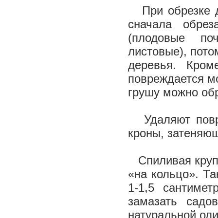
При обрезке 
сначала обрез
(плодовые по
листовые), пото
деревья. Кром
повреждается мо
грушу можно обр
Удаляют повре
кроны, затеняющ
Спиливая круп
«на кольцо». Т
1-1,5 сантиме
замазать садо
натуральной ол