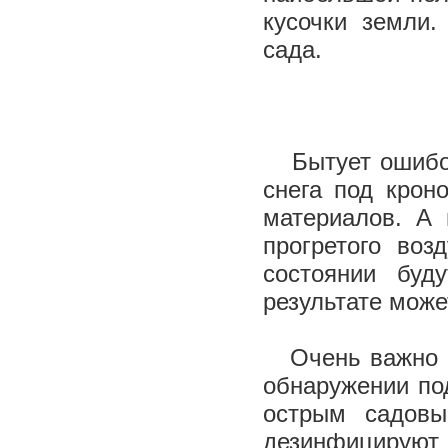
кусочки земли.
сада.
Бытует ошибоч
снега под крон
материалов. А 
прогретого воз
состоянии буд
результате може
Очень важно 
обнаружении по
острым садовы
дезинфицируют