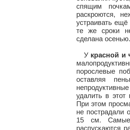
спящим почка
раскроются, н
устраивать ещё 
те же сроки н
сделана осень
У
красной и
малопродуктивн
порослевые поб
оставляя пе
непродуктивные
удалить в этот
При этом просм
не пострадали о
15 см. Самые
распускаются р