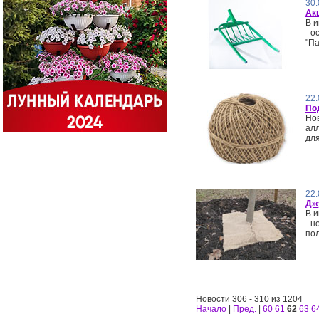
30.
Ак
В и
- о
"Па
22.
По
Но
ал
для
22.
Дж
В и
- 
пол
Новости 306 - 310 из 1204
Начало
|
Пред.
|
60
61
62
63
6