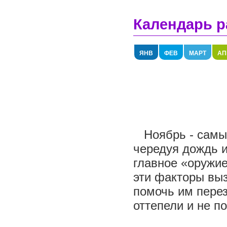
Календарь р
ЯНВ
ФЕВ
МАРТ
АП
Ноябрь - самый
чередуя дождь и
главное «оружие
эти факторы вы
помочь им перез
оттепели и не п