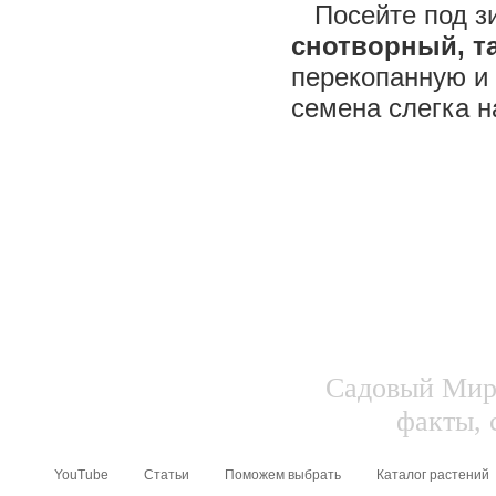
Посейте под з
снотворный, т
перекопанную и
семена слегка н
Садовый Мир.
факты, 
YouTube
Статьи
Поможем выбрать
Каталог растений