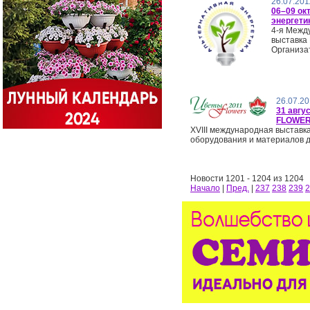
26.07.201
06–09 ок
энергетик
4-я Межд
выставка
Организат
26.07.20
31 авгу
FLOWERS
XVIIІ международная выставка
оборудования и материалов д
Новости 1201 - 1204 из 1204
Начало
|
Пред.
|
237
238
239
2