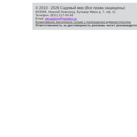
© 2010 - 2026 Садовый мир (Все права защищены)
603086, Нижний Новгород, Бульвар Мира д. 7, оф. 11
Телефон: (831) 217-00-46
Email:
mir.sadovy@yandex.ru
Копирование материала только с разрешения администратора
Ответственность за достоверность рекламы несет рекламодате