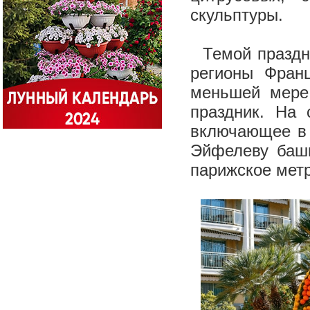
скульптуры.
Темой праздни
регионы Фран
меньшей мере 
праздник. На 
включающее в 
Эйфелеву башн
парижское метр