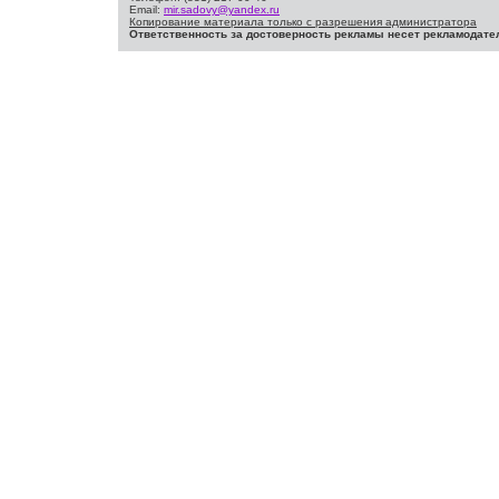
Email:
mir.sadovy@yandex.ru
Копирование материала только с разрешения администратора
Ответственность за достоверность рекламы несет рекламодате