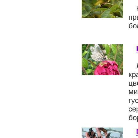
пр
бо
кр
цв
ми
гу
се
бо