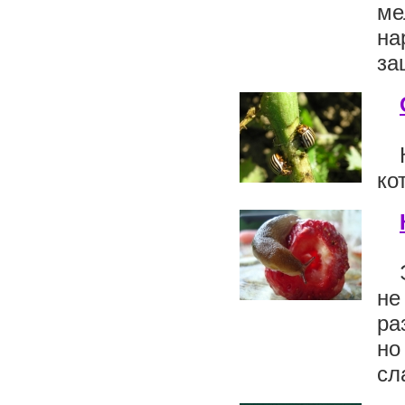
ме
на
за
ко
не
ра
но
сл