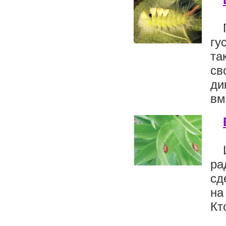
гу
та
св
ди
вм
ра
сд
на
Кт