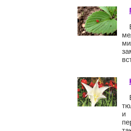
ме
ми
за
вс
тю
и 
пе
та