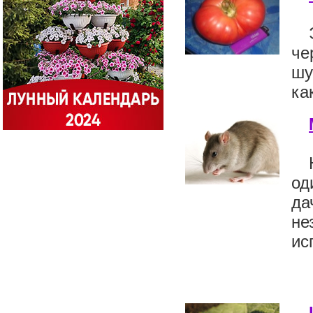
че
шу
ка
од
да
не
ис