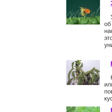
об
на
эт
ун
и
по
ку