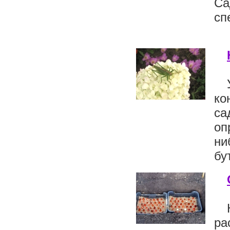
Са
сп
ко
са
оп
ни
бу
ра