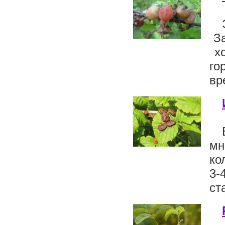
За
хо
го
вр
мн
ко
3-
ст