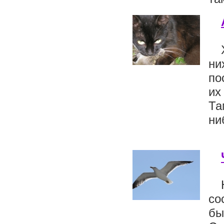
ни
по
их
Та
ни
со
бы