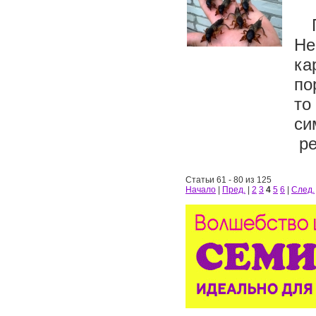
Не
ка
по
то
си
ре
Статьи 61 - 80 из 125
Начало
|
Пред.
|
2
3
4
5
6
|
След.