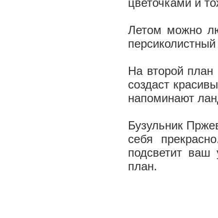
цветочками и то
Летом можно лю
персиколистный
На второй план
создаст красивы
напоминают ла
Бузульник Пржев
себя прекрасн
подсветит ваш 
план.