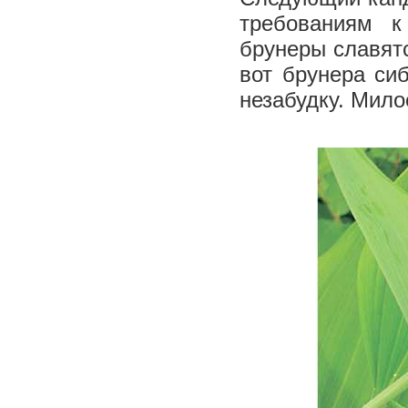
требованиям к
брунеры славятс
вот брунера си
незабудку. Мило