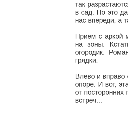
так разрастаютс
в сад. Но это д
нас впереди, а т
Прием с аркой 
на зоны. Кста
огородик. Рома
грядки.
Влево и вправо 
опоре. И вот, э
от посторонних 
встреч...