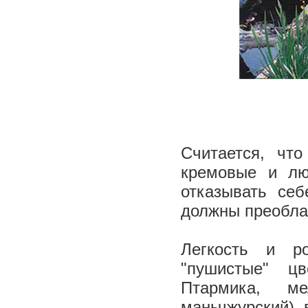
Считается, чт
кремовые и лю
отказывать себ
должны преобла
Легкость и р
"пушистые" ц
Птармика, ме
маньчжурский), 