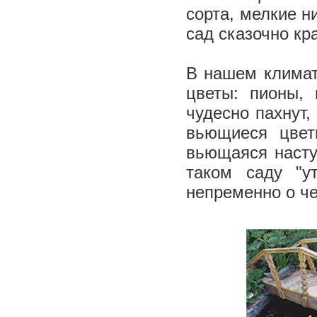
сорта, мелкие н
сад сказочно к
В нашем климате
цветы: пионы,
чудесно пахнут,
вьющиеся цвет
вьющаяся насту
таком саду "у
непременно о че