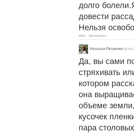
долго болели.
довести расса
Нельзя освобо
Имя
Цитировать
Наталья Петренко
03.03.
Да, вы сами п
стряхивать ил
котором расск
она выращивае
объеме земли,
кусочек пленки
пара столовых