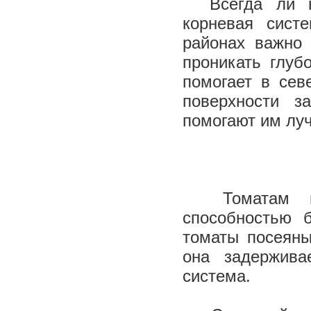
Всегда ли ну
корневая сист
районах важно 
проникать глуб
помогает в сев
поверхности з
помогают им луч
Томатам пол
способностью 
томаты посеяны
она задержива
система.