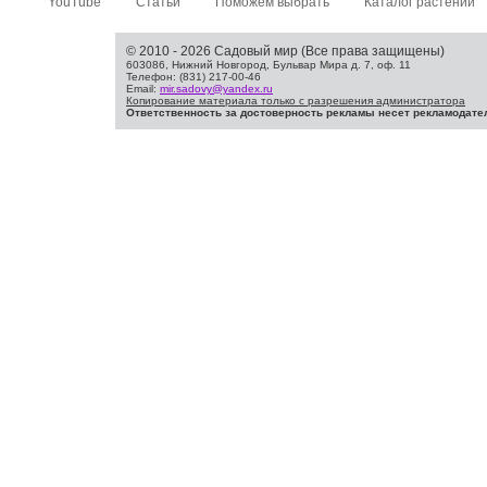
YouTube
Статьи
Поможем выбрать
Каталог растений
© 2010 - 2026 Садовый мир (Все права защищены)
603086, Нижний Новгород, Бульвар Мира д. 7, оф. 11
Телефон: (831) 217-00-46
Email:
mir.sadovy@yandex.ru
Копирование материала только с разрешения администратора
Ответственность за достоверность рекламы несет рекламодате