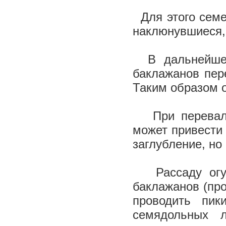
Для этого семе
наклюнувшиеся, 
В дальнейшем 
баклажанов пер
Таким образом о
При перевалке
может привести
заглубление, но
Рассаду огур
баклажанов (про
проводить пик
семядольных л