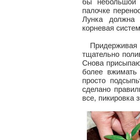
бы небольшой 
палочке перено
Лунка должна 
корневая систе
Придерживая с
тщательно полив
Снова присыпаю
более вжимать 
просто подсыпь
сделано правил
все, пикировка 