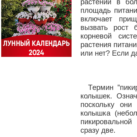
растений в бо
площадь питани
включает прищ
вызвать рост 
корневой сист
растения питани
или нет? Если д
Термин ”пикиро
колышек. Означ
поскольку они
колышка (небол
пикировальной 
сразу две.