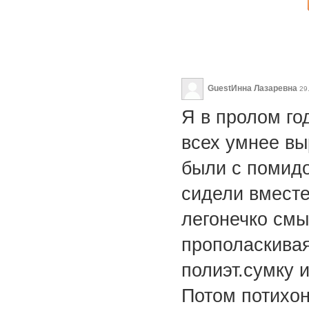
GuestИнна Лазаревна
29
Я в пролом го
всех умнее вы
были с помидо
сидели вместе
легонечко смы
прополаскивая
полиэт.сумку 
Потом потихон