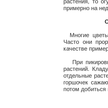
растения, то о
примерно на не
О
Многие цветы 
Часто они прор
качестве пример
При пикировке
растений. Клад
отдельные раст
горшочек сажаю
потом добиться