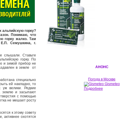
х альпийскую горку?
азон. Понимаю, что
ю горку жалко. Там
Е.П. Семушкина, г.
е слышали. Ставьте
льпийскую горку. По
ью и зимой прибор не
АНОНС
раздавлен в земле от
Погода в Москве
работана специально
рыть ей накладно, то
Gismeteo
 уж велики. Редкие
Подробнее
а землю и засыпают
отверстия с помощью
сетка не мешает росту
сятся к этому совету
и, активнее охотятся