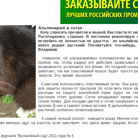
>
Альпинарий в сетке
Хочу спросить про кротов и мышей. Как спасти от ни
Расплодились страшно. Я постоянно ремонтирую г
истребить их полностью не удастся, но альпийску
много редких растений. Посоветуйте что-нибудь. 
Владимир
Наверное, об ультразвуковых отпугивателях вы уж
прибор так, чтобы радиус его действия захватывал а
возможности, установите его ближе. Но поздней осен
работает, так как пластиковый корпус будет просто 
мороза. Это время грызунов!
Советуем использовать пластиковыю сетку. Она раз
для защиты газона от грызунов. Но если весь газон ук
расходы на защиту альпийской горки будут не так
растения стоят дороже. Сетку укладывают прямо н
слоем почвы. Для посадки цветов в сетке прорезают 
кусачек. В них и сажают новые кустики. В дальнейшем 
растений, особенно почвопокровных.
А самый лучший способ - заведите кошку. Многие отно
аже меньше идут на участок, если чувствуют, что здесь живет хищник. Кстат
журнале "Волшебный сад" 2011 года № 4.