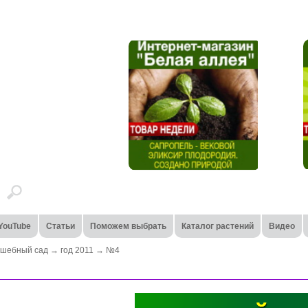
YouTube
Статьи
Поможем выбрать
Каталог растений
Видео
лшебный сад
→
год 2011
→
№4