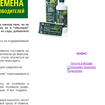
а южном окне, но не
на их в “обычную”
 из сада, добавляла
усы не подкармливали
еменно поставили на
АНОНС
актически до морозов.
 стала опускаться до
или пересадить.
Погода в Москве
для суккулентов.
Gismeteo
Подробнее
чки” пересаживала в
усы не поливала и
ой поливала редко,
аще. И вот подарок -
 жара прошлого лета?
все сразу. И главное,