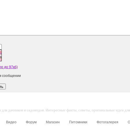
р до 97кб)
ом сообщении
для дачников и садоводов. Интересные факты, советы, оригинальные идеи для 
Видео
Форум
Магазин
Питомники
Фотогалерея
О