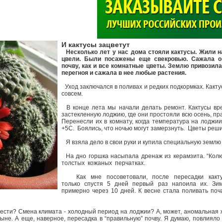
>
И кактусы зацветут
Несколько лет у нас дома стояли кактусы. Жили н
цвели. Были посажены еще свекровью. Сажала о
почву, как и все комнатные цветы. Землю привозила
перегноя и сажала в нее любые растения.
Уход заключался в поливах и редких подкормках. Какт
совсем.
В конце лета мы начали делать ремонт. Кактусы вр
застекленную лоджию, где они простояли всю осень, пр
Перенесли их в комнату, когда температура на лоджии
+5С. Боялись, что ночью могут замерзнуть. Цветы реш
Я взяла дело в свои руки и купила специальную землю 
На дно горшка насыпала дренаж из керамзита. “Колю
толстых кожаных перчатках.
Как мне посоветовали, после пересадки какт
только спустя 5 дней первый раз напоила их. Зим
примерно через 10 дней. К весне стала поливать поч
ести? Смена климата - холодный период на лоджии? А, может, аномальная
ыне. А еще, наверное, пересадка в “правильную” почву. Я думаю, повлияло 