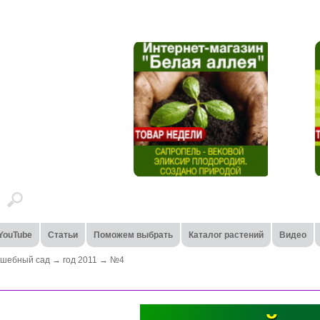
YouTube
Статьи
Поможем выбрать
Каталог растений
Видео
лшебный сад
→
год 2011
→
№4