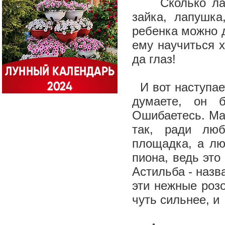
Сколько ласк
зайка, лапушк
ребенка можно д
ему научиться х
да глаз!
И вот наступает
думаете, он 
Ошибаетесь. Мал
так, ради лю
площадка, а лю
пиона, ведь это
Астильба - назв
эти нежные розо
чуть сильнее, 