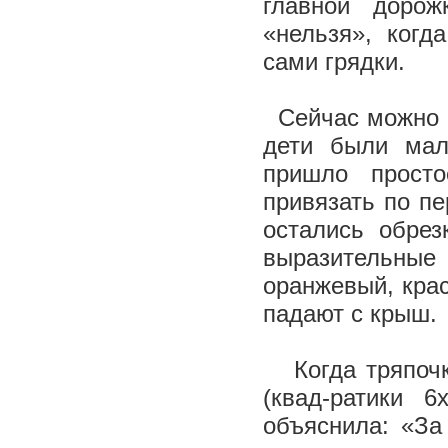
главной дорож
«нельзя», когд
сами грядки.
Сейчас можно к
дети были мал
пришло прост
привязать по пе
остались обрез
выразительны
оранжевый, крас
падают с крыш.
Когда тряпочки
(квад-ратики 
объяснила: «За