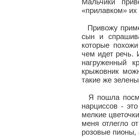
Мальчики прив
«прилавком» их 
Привожу пример
сын и спрашив
которые похожи
чем идет речь. 
нагруженный к
крыжовник можн
такие же зелены
Я пошла посмот
нарциссов - эт
мелкие цветочки
меня отлегло от
розовые пионы, 