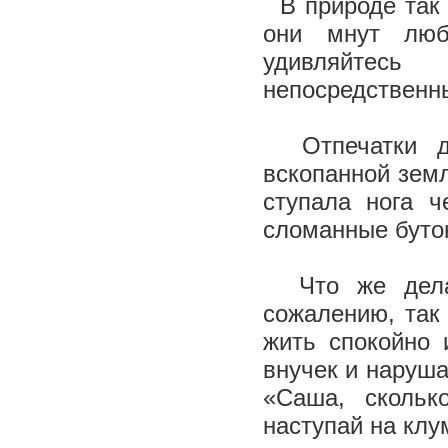
В природе так 
они мнут люб
удивляйтесь
непосредственны
Отпечатки де
вскопанной земл
ступала нога 
сломанные буто
Что же делат
сожалению, так
жить спокойно 
внучек и наруша
«Саша, скольк
наступай на клу