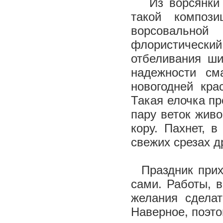
Из ворсянки с
такой композ
ворсовально
флористически
отбеливания ши
надежности см
новогодней кра
Такая елочка пр
пару веток жив
кору. Пахнет, 
свежих срезах 
Праздник прихо
сами. Работы, 
желания сделат
Наверное, поэто