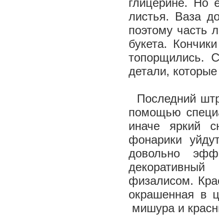
глицерине. Но 
листья. Ваза д
поэтому часть л
букета. Кончик
топорщились. 
детали, которые
Последний штри
помощью специа
иначе яркий с
фонарики уйду
довольно эфф
декоративный
физалисом. Кра
окрашенная в ц
мишура и красн