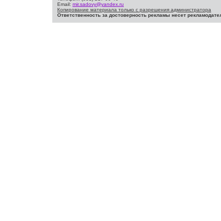
Email:
mir.sadovy@yandex.ru
Копирование материала только с разрешения администратора
Ответственность за достоверность рекламы несет рекламодате