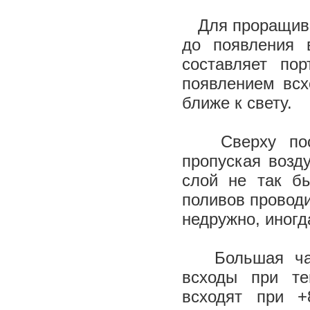
Для проращиван
до появления 
составляет пор
появлением всх
ближе к свету.
Сверху посев
пропуская возд
слой не так б
поливов проводи
недружно, иногд
Большая част
всходы при те
всходят при +8