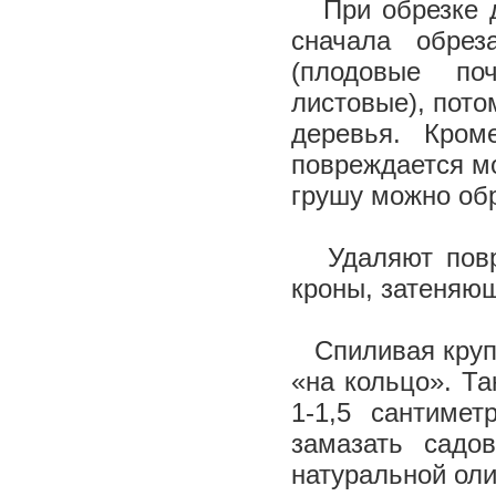
При обрезке 
сначала обрез
(плодовые по
листовые), пото
деревья. Кром
повреждается мо
грушу можно обр
Удаляют повре
кроны, затеняющ
Спиливая круп
«на кольцо». Т
1-1,5 сантиме
замазать садо
натуральной ол