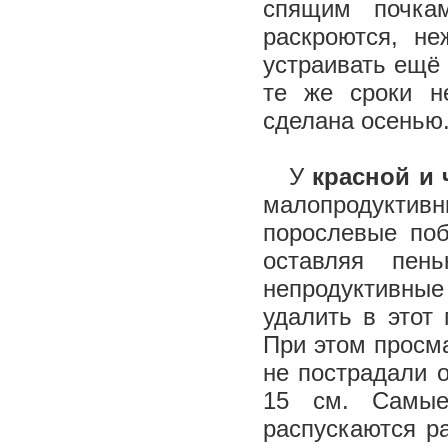
спящим почка
раскроются, н
устраивать ещё 
те же сроки н
сделана осень
У
красной и
малопродуктивн
порослевые поб
оставляя пе
непродуктивные
удалить в этот
При этом просм
не пострадали о
15 см. Самые
распускаются р