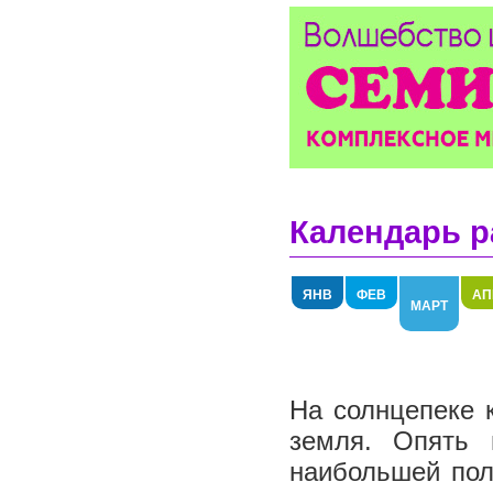
Календарь р
ЯНВ
ФЕВ
АП
МАРТ
На солнцепеке к
земля. Опять 
наибольшей пол