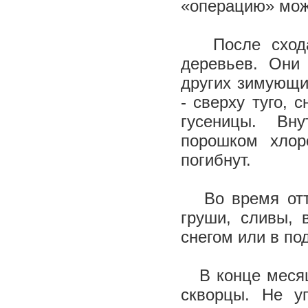
«операцию» можн
После схода
деревьев. Они
других зимующи
- сверху туго, 
гусеницы. Вн
порошком хлор
погибнут.
Во время отте
груши, сливы, 
снегом или в под
В конце месяца
скворцы. Не у