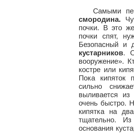
Самыми перв
смородина.
Чу
почки. В это ж
почки спят, ну
Безопасный и 
кустарников
. 
вооружение». Кт
костре или кип
Пока кипяток 
сильно снижа
выливается из
очень быстро. 
кипятка на дв
тщательно. И
основания куста