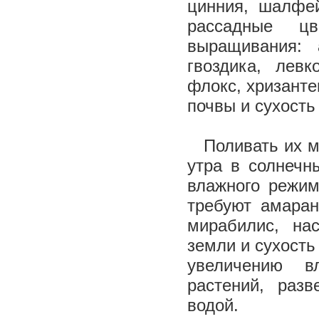
цинния, шалфе
рассадные цв
выращивания: а
гвоздика, левк
флокс, хризанте
почвы и сухость
Поливать их мо
утра в солнечн
влажного режим
требуют амаран
мирабилис, на
земли и сухость
увеличению в
растений, раз
водой.