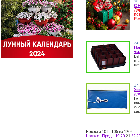
30.
С 
До
по
Ро
24.
Но
эм
Вы 
пл
по
17.
Ун
дл
Гот
вам
об
сем
Новости 101 - 105 из 1204
Начало
|
Пред.
|
19
20
21
22
2