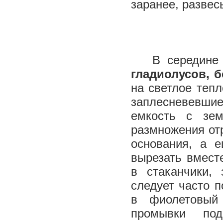
заранее, развес
В середине м
гладиолусов, б
на светлое тепл
заплесневевшие
емкость с зе
размножения отр
основания, а 
вырезать вмест
в стаканчики,
следует часто 
в фиолетовый
промывки по