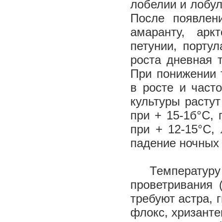
лобелии и лобул
После появлен
амаранту, аркт
петунии, порту
роста дневная 
При понижении 
в росте и част
культуры растут
при + 15-1б°С, 
при + 12-15°С,
падение ночных 
Температуру 
проветривания 
требуют астра, 
флокс, хризанте