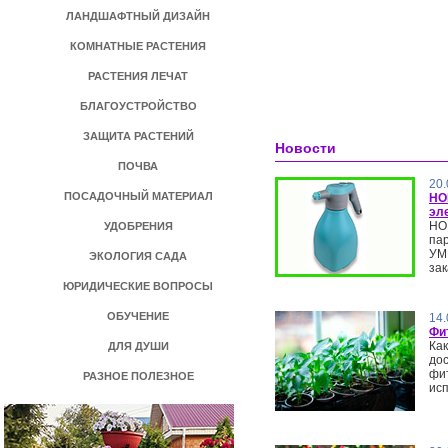
ЛАНДШАФТНЫЙ ДИЗАЙН
КОМНАТНЫЕ РАСТЕНИЯ
РАСТЕНИЯ ЛЕЧАТ
БЛАГОУСТРОЙСТВО
ЗАЩИТА РАСТЕНИЙ
Новости
ПОЧВА
20.
ПОСАДОЧНЫЙ МАТЕРИАЛ
НО
эл
НО
УДОБРЕНИЯ
па
УМ
ЭКОЛОГИЯ САДА
зак
ЮРИДИЧЕСКИЕ ВОПРОСЫ
ОБУЧЕНИЕ
14.
Фи
Как
ДЛЯ ДУШИ
дос
фи
РАЗНОЕ ПОЛЕЗНОЕ
ис