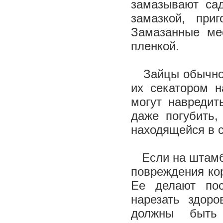
замазывают са
замазкой, при
Замазанные ме
пленкой.
Зайцы обычно о
их секатором н
могут навредит
даже погубить,
находящейся в с
Если на штамбе
повреждения ко
Ее делают пос
нарезать здоро
должны быть 