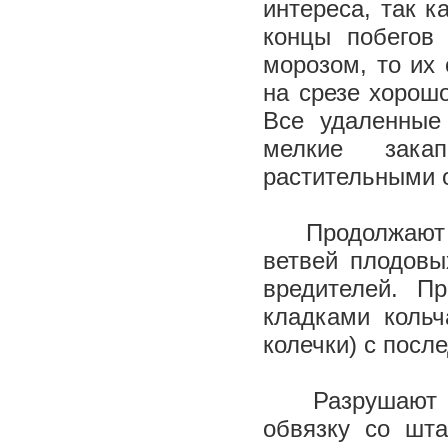
интереса, так 
концы побегов
морозом, то их 
на срезе хорош
Все удаленные
мелкие зака
растительными 
Продолжают 
ветвей плодовы
вредителей. П
кладками кольч
колечки) с
Разрушают пл
обвязку со шта