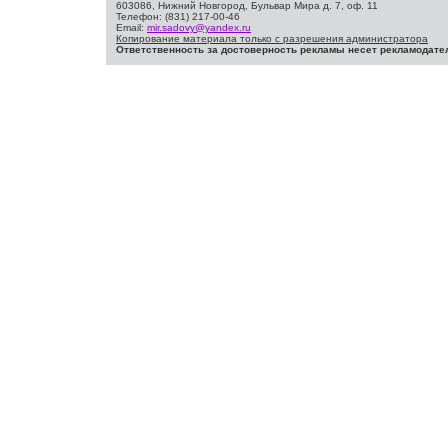
603086, Нижний Новгород, Бульвар Мира д. 7, оф. 11
Телефон: (831) 217-00-46
Email:
mir.sadovy@yandex.ru
Копирование материала только с разрешения администратора
Ответственность за достоверность рекламы несет рекламодате