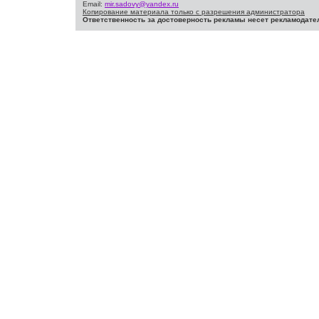
Email:
mir.sadovy@yandex.ru
Копирование материала только с разрешения администратора
Ответственность за достоверность рекламы несет рекламодате