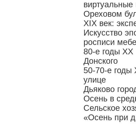
виртуальные 
Ореховом бу
XIХ век: экс
Искусство эп
росписи мебе
80-е годы ХХ
Донского
50-70-е годы
улице
Дьяково горо
Осень в сред
Сельское хо
«Осень при 