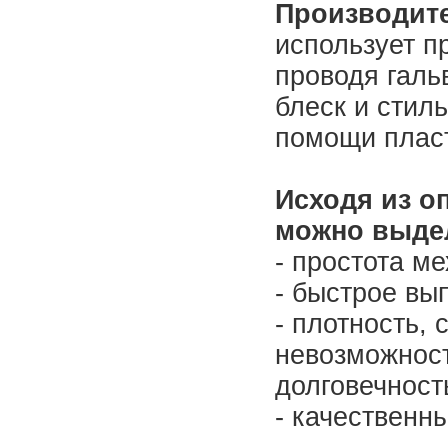
Производит
использует п
проводя галь
блеск и стил
помощи пласт
Исходя из оп
можно выдел
- простота ме
- быстрое вы
- плотность, 
невозможност
долговечност
- качественн