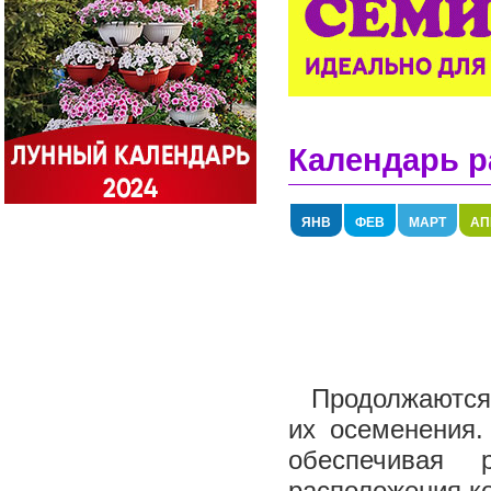
Календарь р
ЯНВ
ФЕВ
МАРТ
АП
Продолжаются 
их осеменения.
обеспечивая 
расположения ко