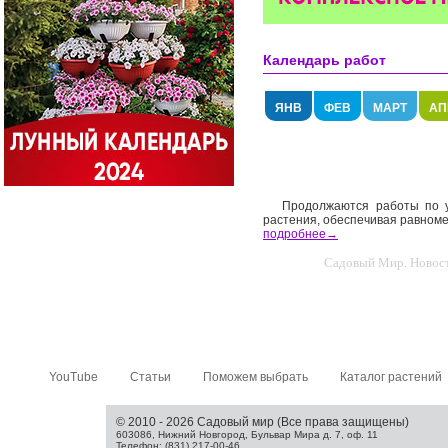
Календарь работ
ЯНВ
ФЕВ
МАРТ
АП
Продолжаются работы по 
растения, обеспечивая равноме
подробнее→
Садовый Мир. Новости
YouTube
Статьи
Поможем выбрать
Каталог растений
© 2010 - 2026 Садовый мир (Все права защищены)
603086, Нижний Новгород, Бульвар Мира д. 7, оф. 11
Телефон: (831) 217-00-46