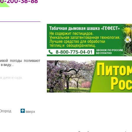
ливой погоды поливают
 виду...
 дачи и сада.
Огород
вверх