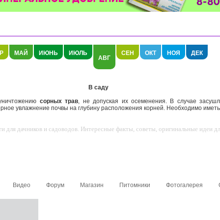
Р
МАЙ
ИЮНЬ
ИЮЛЬ
СЕН
ОКТ
НОЯ
ДЕК
АВГ
В саду
уничтожению
сорных трав
, не допуская их осеменения. В случае засуш
рное увлажнение почвы на глубину расположения корней. Необходимо иметь в
 для дачников и садоводов. Интересные факты, советы, оригинальные идеи для
Видео
Форум
Магазин
Питомники
Фотогалерея