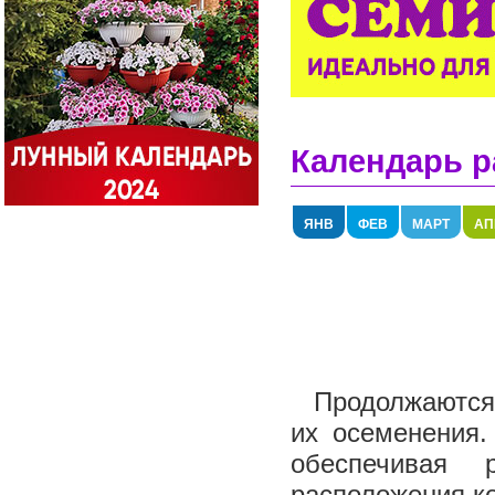
Календарь р
ЯНВ
ФЕВ
МАРТ
АП
Продолжаются 
их осеменения.
обеспечивая 
расположения ко