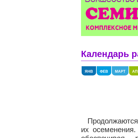
Календарь р
ЯНВ
ФЕВ
МАРТ
АП
Продолжаются 
их осеменения.