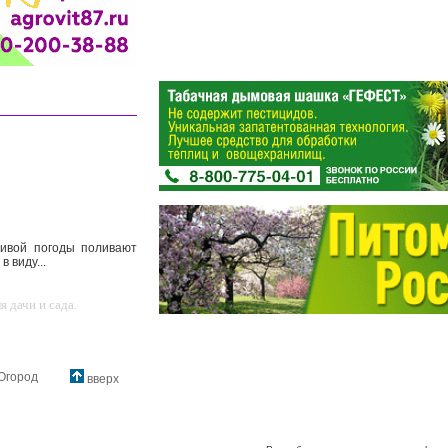
ливой погоды поливают
 виду...
 дачи и сада.
Огород
вверх