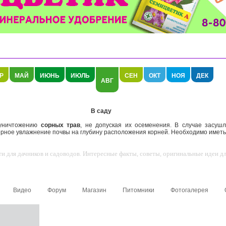
Р
МАЙ
ИЮНЬ
ИЮЛЬ
СЕН
ОКТ
НОЯ
ДЕК
АВГ
В саду
уничтожению
сорных трав
, не допуская их осеменения. В случае засуш
рное увлажнение почвы на глубину расположения корней. Необходимо иметь в
 для дачников и садоводов. Интересные факты, советы, оригинальные идеи для
Видео
Форум
Магазин
Питомники
Фотогалерея