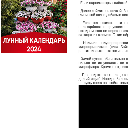
Если парник покрыт плёнкой,
Далее займитесь почвой. Внес
глинистой почве добавьте пес
Если нет возможности так 
поликарбоната еще успеет по
всходы можно не перекапыват
затащат их в землю. Таким о
Наличие полуперепревших 
микроорганизмов (типа Бай
растительных остатков и начн
Зимой нужно обязательно при
сильно не иссушалась, не 
микрофлора. Кроме того, вес
При подготовке теплицы к зи
долгий ящик". Иногда обильны
нагрузку снега на стойки теп