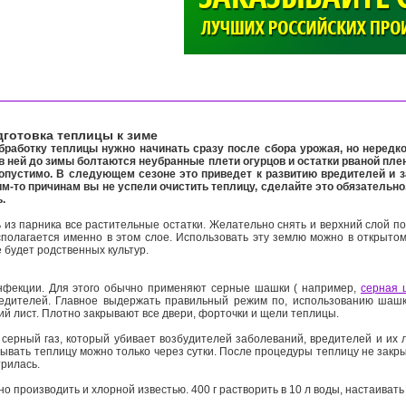
>
готовка теплицы к зиме
аботку теплицы нужно начинать сразу после сбора урожая, но нередко
 в ней до зимы болтаются неубранные плети огурцов и остатки рваной пле
опустимо. В следующем сезоне это приведет к развитию вредителей и з
им-то причинам вы не успели очистить теплицу, сделайте это обязательно
ь.
из парника все растительные остатки. Желательно снять и верхний слой по
олагается именно в этом слое. Использовать эту землю можно в открытом 
е будет родственных культур.
фекции. Для этого обычно применяют серные шашки ( например,
серная
редителей. Главное выдержать правильный режим по, использованию шашк
ий лист. Плотно закрывают все двери, форточки и щели теплицы.
ерный газ, который убивает возбудителей заболеваний, вредителей и их 
рывать теплицу можно только через сутки. После процедуры теплицу не закр
трилась.
производить и хлорной известью. 400 г растворить в 10 л воды, настаивать 