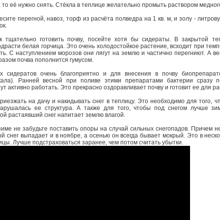
 то её нужно снять. Стёкла в теплице желательно промыть раствором медног
ите перегной, навоз, торф из расчёта полведра на 1 кв. м, и золу - литровую
ок.
тщательно готовить почву, посейте хотя бы сидераты. В закрытой те
драсти белая горчица. Это очень холодостойкое растение, всходит при темп
ь. С наступлением морозов они лягут на землю и частично перегниют. А в
бразом почва пополнится гумусом.
сидератов очень благоприятно и для внесения в почву биопрепарат
кала). Ранней весной при поливе этими препаратами бактерии сразу 
ут активно работать. Это прекрасно оздоравливает почву и готовит ее для р
езжать на дачу и накидывать снег в теплицу. Это необходимо для того, ч
нарушалась ее структура. А также для того, чтобы под снегом лучше зи
ной растаявший снег напитает землю влагой.
ме не забудьте поставить опоры на случай сильных снегопадов. Причем не
й снег выпадает и в ноябре, а осенью он всегда бывает мокрый. Это в неск
лицы. Лучше подстраховаться заранее, чем потом считать убытки.