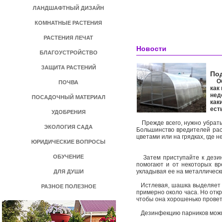
ЛАНДШАФТНЫЙ ДИЗАЙН
КОМНАТНЫЕ РАСТЕНИЯ
РАСТЕНИЯ ЛЕЧАТ
Новости
БЛАГОУСТРОЙСТВО
ЗАЩИТА РАСТЕНИЙ
Под
Обр
ПОЧВА
как
нед
ПОСАДОЧНЫЙ МАТЕРИАЛ
как
ест
УДОБРЕНИЯ
Прежде всего, нужно убрать 
ЭКОЛОГИЯ САДА
Большинство вредителей расп
цветами или на грядках, где н
ЮРИДИЧЕСКИЕ ВОПРОСЫ
ОБУЧЕНИЕ
Затем приступайте к дезин
помогают и от некоторых в
укладывая ее на металлическ
ДЛЯ ДУШИ
Истлевая, шашка выделяет с
РАЗНОЕ ПОЛЕЗНОЕ
примерно около часа. Но отк
чтобы она хорошенько прове
Дезинфекцию парников можно 