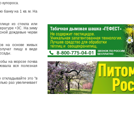
о купороса.
 банку на 1 кв. м. На
плице из стекла или
ературе +3С. На зиму
есной дождевые черви
ов на основе живых
получат пищу в виде
ассады.
тобы на морозе почва
мовала вся полезная
 откладывайте это "в
олько раз увеличивает