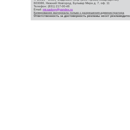
603086, Нижний Новгород, Бульвар Мира д. 7, оф. 11
Телефон: (831) 217-00-46
Email:
mir.sadovy@yandex.ru
Копирование материала только с разрешения администратора
Ответственность за достоверность рекламы несет рекламодате