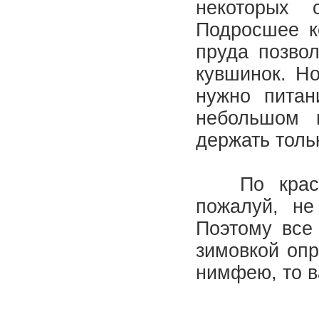
некоторых 
Подросшее к
пруда позвол
кувшинок. Но
нужно питан
небольшом
держать толь
По красоте
пожалуй, не
Поэтому все
зимовкой опр
нимфею, то 