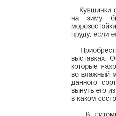
Кувшинки ст
на зиму б
морозостойк
пруду, если 
Приобрести 
выставках. О
которые нахо
во влажный м
данного сор
вынуть его и
в каком сост
В питомник