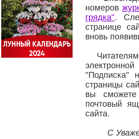
номеров
жур
грядка"
. Сле
странице са
вновь появи
Читателям э
электронно
"Подписка" 
страницы сай
вы сможете
почтовый ящ
сайта.
С Уваже