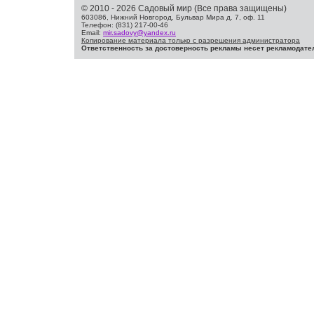
© 2010 - 2026 Садовый мир (Все права защищены)
603086, Нижний Новгород, Бульвар Мира д. 7, оф. 11
Телефон: (831) 217-00-46
Email:
mir.sadovy@yandex.ru
Копирование материала только с разрешения администратора
Ответственность за достоверность рекламы несет рекламодате